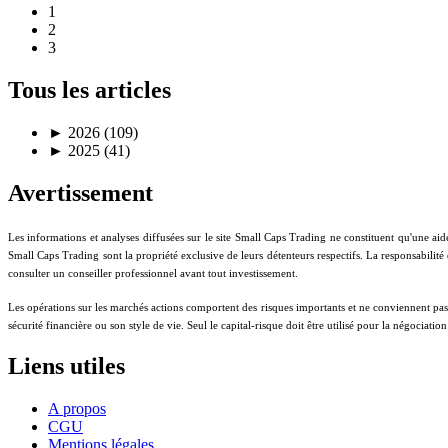
1
2
3
Tous les articles
►
2026 (109)
►
2025 (41)
Avertissement
Les informations et analyses diffusées sur le site Small Caps Trading ne constituent qu'une aid
Small Caps Trading sont la propriété exclusive de leurs détenteurs respectifs. La responsabilité
consulter un conseiller professionnel avant tout investissement.
Les opérations sur les marchés actions comportent des risques importants et ne conviennent pas à t
sécurité financière ou son style de vie. Seul le capital-risque doit être utilisé pour la négociati
Liens utiles
A propos
CGU
Mentions légales