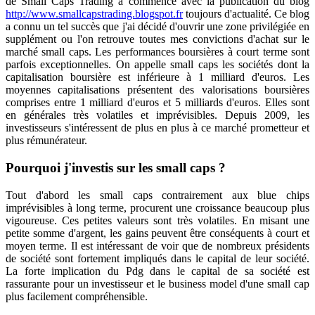
de Small Caps Trading a commencé avec la publication du blog
http://www.smallcapstrading.blogspot.fr
toujours d'actualité. Ce blog
a connu un tel succès que j'ai décidé d'ouvrir une zone privilégiée en
supplément ou l'on retrouve toutes mes convictions d'achat sur le
marché small caps. Les performances boursières à court terme sont
parfois exceptionnelles. On appelle small caps les sociétés dont la
capitalisation boursière est inférieure à 1 milliard d'euros. Les
moyennes capitalisations présentent des valorisations boursières
comprises entre 1 milliard d'euros et 5 milliards d'euros. Elles sont
en générales très volatiles et imprévisibles. Depuis 2009, les
investisseurs s'intéressent de plus en plus à ce marché prometteur et
plus rémunérateur.
Pourquoi j'investis sur les small caps ?
Tout d'abord les small caps contrairement aux blue chips
imprévisibles à long terme, procurent une croissance beaucoup plus
vigoureuse. Ces petites valeurs sont très volatiles. En misant une
petite somme d'argent, les gains peuvent être conséquents à court et
moyen terme. Il est intéressant de voir que de nombreux présidents
de société sont fortement impliqués dans le capital de leur société.
La forte implication du Pdg dans le capital de sa société est
rassurante pour un investisseur et le business model d'une small cap
plus facilement compréhensible.