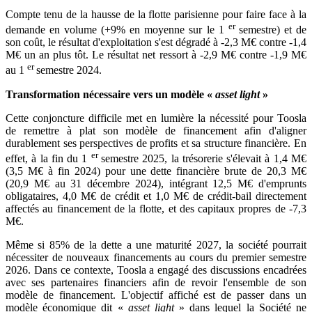
Compte tenu de la hausse de la flotte parisienne pour faire face à la
er
demande en volume (+9% en moyenne sur le 1
semestre) et de
son coût, le résultat d'exploitation s'est dégradé à -2,3 M€ contre -1,4
M€ un an plus tôt. Le résultat net ressort à -2,9 M€ contre -1,9 M€
er
au 1
semestre 2024.
Transformation nécessaire vers un modèle «
asset light
»
Cette conjoncture difficile met en lumière la nécessité pour Toosla
de remettre à plat son modèle de financement afin d'aligner
durablement ses perspectives de profits et sa structure financière. En
er
effet, à la fin du 1
semestre 2025, la trésorerie s'élevait à 1,4 M€
(3,5 M€ à fin 2024) pour une dette financière brute de 20,3 M€
(20,9 M€ au 31 décembre 2024), intégrant 12,5 M€ d'emprunts
obligataires, 4,0 M€ de crédit et 1,0 M€ de crédit-bail directement
affectés au financement de la flotte, et des capitaux propres de -7,3
M€.
Même si 85% de la dette a une maturité 2027, la société pourrait
nécessiter de nouveaux financements au cours du premier semestre
2026. Dans ce contexte, Toosla a engagé des discussions encadrées
avec ses partenaires financiers afin de revoir l'ensemble de son
modèle de financement. L'objectif affiché est de passer dans un
modèle économique dit «
asset light
» dans lequel la Société ne