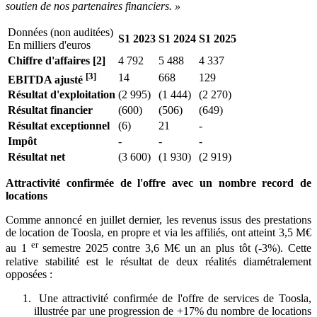
soutien de nos partenaires financiers. »
Données (non auditées)
S1 2023
S1 2024
S1 2025
En milliers d'euros
Chiffre d'affaires [2]
4 792
5 488
4 337
[3]
14
668
129
EBITDA ajusté
Résultat d'exploitation
(2 995)
(1 444)
(2 270)
Résultat financier
(600)
(506)
(649)
Résultat exceptionnel
(6)
21
-
Impôt
-
-
-
Résultat net
(3 600)
(1 930)
(2 919)
Attractivité confirmée de l'offre avec un nombre record de
locations
Comme annoncé en juillet dernier, les revenus issus des prestations
de location de Toosla, en propre et via les affiliés, ont atteint 3,5 M€
er
au 1
semestre 2025 contre 3,6 M€ un an plus tôt (-3%). Cette
relative stabilité est le résultat de deux réalités diamétralement
opposées :
Une attractivité confirmée de l'offre de services de Toosla,
illustrée par une progression de +17% du nombre de locations