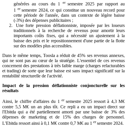
er
générées au cours du 1
semestre 2025 par rapport au
er
1
semestre 2024, ce qui constitue un nouveau record pour
cette période de l'année, dans un contexte de légère baisse
(-3%) des dépenses publicitaires ;
Une forte pression déflationniste, imposée par les loueurs
traditionnels à la recherche de revenus pour amortir leurs
importants coûts fixes, qui a nécessité un ajustement à la
baisse des prix et le repositionnement d'une partie de la flotte
sur des modèles plus accessibles.
Dans le même temps, Toosla a réduit de 45% ses revenus annexes,
qui ne sont pas au cœur de la stratégie. L'essentiel de ces revenus
concernent des prestations à très faible marge (charges refacturables
et trading) de sorte que leur baisse est sans impact significatif sur la
rentabilité structurelle de l'activité.
Impact de la pression déflationniste conjoncturelle sur les
résultats
er
Ainsi, le chiffre d'affaires du 1
semestre 2025 ressort à 4,3 M€
contre 5,5 M€ un an plus tôt. Ce repli a eu un impact direct sur
l'Ebitda qui a été partiellement amorti par une baisse de 3% des
dépenses de marketing et de 15% des charges de personnel.
er
L'Ebitda ressort ainsi à 0,1 M€ contre 0,7 M€ au 1
semestre 2024.