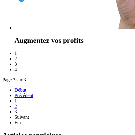
Augmentez vos profits
1
2
3
4
Page 3 sur 3
Début
Précédent
1
2
3
Suivant
Fin