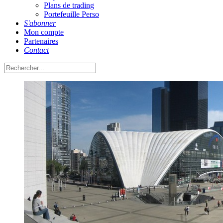
Plans de trading
Portefeuille Perso
S'abonner
Mon compte
Partenaires
Contact