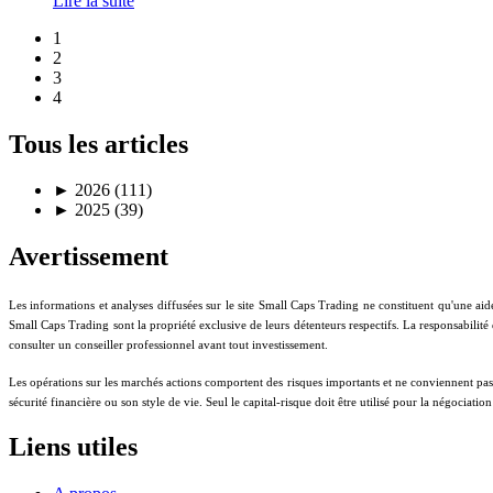
Lire la suite
1
2
3
4
Tous les articles
►
2026 (111)
►
2025 (39)
Avertissement
Les informations et analyses diffusées sur le site Small Caps Trading ne constituent qu'une aid
Small Caps Trading sont la propriété exclusive de leurs détenteurs respectifs. La responsabilité
consulter un conseiller professionnel avant tout investissement.
Les opérations sur les marchés actions comportent des risques importants et ne conviennent pas à t
sécurité financière ou son style de vie. Seul le capital-risque doit être utilisé pour la négociati
Liens utiles